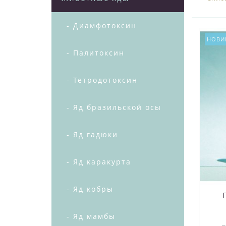
- Диамфотоксин
НОВИ
- Палитоксин
- Тетродотоксин
- Яд бразильской осы
- Яд гадюки
- Яд каракурта
- Яд кобры
- Яд мамбы