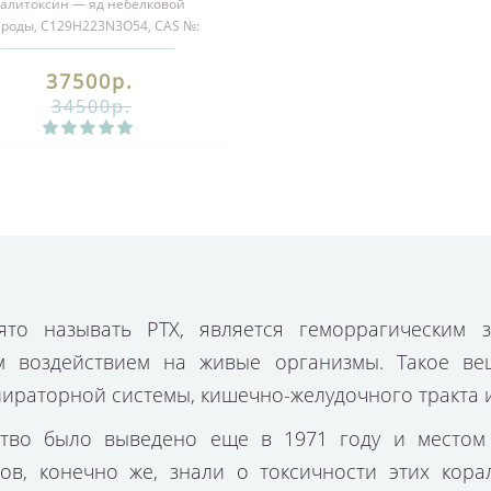
алитоксин — яд небелковой
роды, C129H223N3O54, CAS №:
11077-03-5. Содержится в
шестилучевых ко..
37500р.
34500р.
то называть РТХ, является геморрагическим з
 воздействием на живые организмы. Такое ве
ираторной системы, кишечно-желудочного тракта и
во было выведено еще в 1971 году и местом 
ов, конечно же, знали о токсичности этих кор