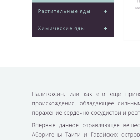
П
при
Растительные яды
Химические яды
Палитоксин
, или как его еще приня
происхождения, обладающее сильным
поражение сердечно сосудистой и респ
Впервые данное отравляющее вещест
Аборигены Таити и Гавайских остров