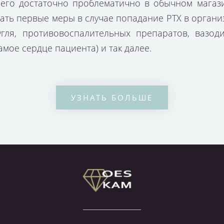
его достаточно проблематично в обычном магази
нать первые меры в случае попадание РТХ в орган
угля, противовоспалительных препаратов, вазод
мое сердце пациента) и так далее.
УЗНАТЬ БОЛЬШЕ