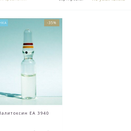
-35%
НКА
Палитоксин EA 3940