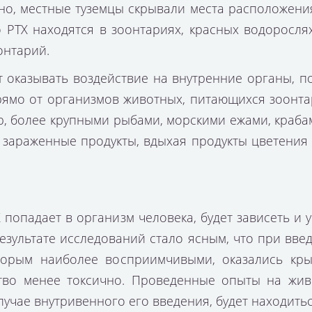
но, местные туземцы скрывали места расположения
 РТХ находятся в зоонтариях, красных водорослях
онтарий.
 оказывать воздействие на внутренние органы, п
прямо от организмов животных, питающихся зоонта
 более крупными рыбами, морскими ежами, крабами
 зараженные продукты, вдыхая продукты цветения
Х попадает в организм человека, будет зависеть и 
результате исследований стало ясным, что при вв
торым наиболее восприимчивыми, оказались кры
тво менее токсично. Проведенные опыты на живо
лучае внутривенного его введения, будет находиться